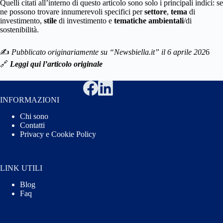
Quelli citati all’interno di questo articolo sono solo i principali indici: se
ne possono trovare innumerevoli specifici per
settore
,
tema
di
investimento,
stile
di investimento e
tematiche ambientali
/di
sostenibilità.
✍️
Pubblicato originariamente su “Newsbiella.it” il 6 aprile 202
6
🔗
Leggi qui l’articolo originale
INFORMAZIONI
Chi sono
Contatti
Privacy e Cookie Policy
LINK UTILI
Blog
Faq