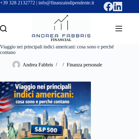
Salta
+39 328 2132772 | info@finanzaindipendente.it
al
contenuto
Viaggio nei principali indici americani: cosa sono e perché
contano
Andrea Fabbris
Finanza personale