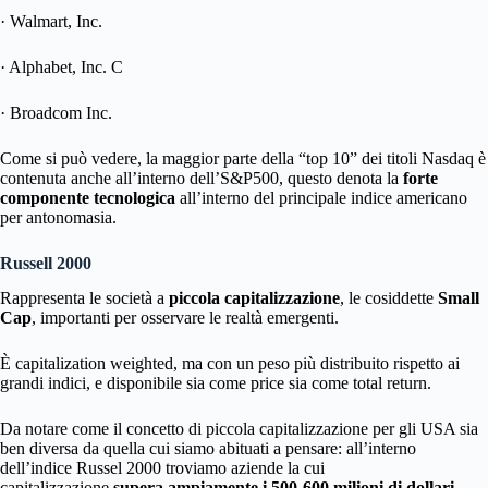
· Walmart, Inc.
· Alphabet, Inc. C
· Broadcom Inc.
Come si può vedere, la maggior parte della “top 10” dei titoli Nasdaq è
contenuta anche all’interno dell’S&P500, questo denota la
forte
componente tecnologica
all’interno del principale indice americano
per antonomasia.
Russell 2000
Rappresenta le società a
piccola capitalizzazione
, le cosiddette
Small
Cap
, importanti per osservare le realtà emergenti.
È capitalization weighted, ma con un peso più distribuito rispetto ai
grandi indici, e disponibile sia come price sia come total return.
Da notare come il concetto di piccola capitalizzazione per gli USA sia
ben diversa da quella cui siamo abituati a pensare: all’interno
dell’indice Russel 2000 troviamo aziende la cui
capitalizzazione
supera ampiamente i 500-600 milioni di dollari
.