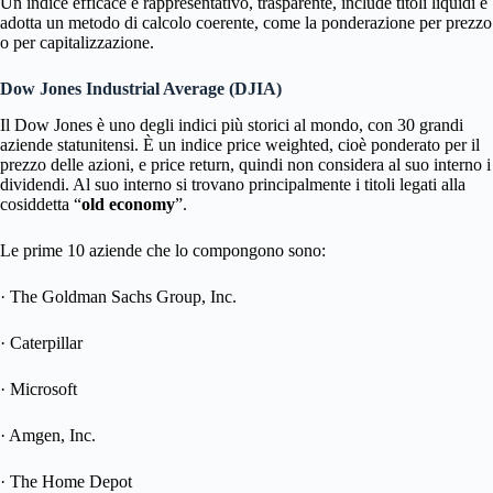
Un indice efficace è rappresentativo, trasparente, include titoli liquidi e
adotta un metodo di calcolo coerente, come la ponderazione per prezzo
o per capitalizzazione.
Dow Jones Industrial Average (DJIA)
Il Dow Jones è uno degli indici più storici al mondo, con 30 grandi
aziende statunitensi. È un indice price weighted, cioè ponderato per il
prezzo delle azioni, e price return, quindi non considera al suo interno i
dividendi. Al suo interno si trovano principalmente i titoli legati alla
cosiddetta “
old economy
”.
Le prime 10 aziende che lo compongono sono:
· The Goldman Sachs Group, Inc.
· Caterpillar
· Microsoft
· Amgen, Inc.
· The Home Depot