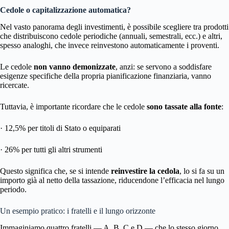
Cedole o capitalizzazione automatica?
Nel vasto panorama degli investimenti, è possibile scegliere tra prodotti
che distribuiscono cedole periodiche (annuali, semestrali, ecc.) e altri,
spesso analoghi, che invece reinvestono automaticamente i proventi.
Le cedole
non vanno demonizzate
, anzi: se servono a soddisfare
esigenze specifiche della propria pianificazione finanziaria, vanno
ricercate.
Tuttavia, è importante ricordare che le cedole
sono tassate alla fonte
:
· 12,5% per titoli di Stato o equiparati
· 26% per tutti gli altri strumenti
Questo significa che, se si intende
reinvestire la cedola
, lo si fa su un
importo già al netto della tassazione, riducendone l’efficacia nel lungo
periodo.
Un esempio pratico: i fratelli e il lungo orizzonte
Immaginiamo quattro fratelli — A, B, C e D — che lo stesso giorno