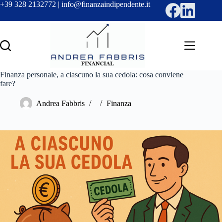
Salta
+39 328 2132772 | info@finanzaindipendente.it
al
contenuto
Finanza personale, a ciascuno la sua cedola: cosa conviene
fare?
Andrea Fabbris
Finanza