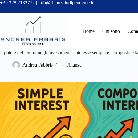
Salta
+39 328 2132772 | info@finanzaindipendente.it
al
contenuto
Home
Chi sono
Come 
Il potere del tempo negli investimenti: interesse semplice, composto e l
Andrea Fabbris
Finanza