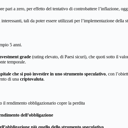
ari a zero, per effetto del tentativo di controbattere l’inflazione, oggi 
 interessanti, tali da poter essere utilizzati per l’implementazione della st
empio 5 anni.
investment grade
(rating elevato, di Paesi sicuri), che quoti sotto il v
onte temporale.
apitale che si può investire in uno strumento speculativo
, con l’obie
ento di una
criptovaluta
.
o il rendimento obbligazionario copre la perdita
rendimento dell’obbligazione
ell’obbligazione più quello dello strumento speculativo