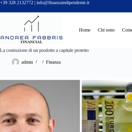
Salta
+39 328 2132772 | info@finanzaindipendente.it
al
contenuto
Home
Chi sono
Come 
La costruzione di un prodotto a capitale protetto
admin
Finanza