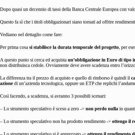
Dopo quasi un decennio di tassi della Banca Centrale Europea con valore p
Questo fa sì che i titoli obbligazionari siano tornati ad offrire rendimenti
Vediamo nel dettaglio come fare:
Per prima cosa
si stabilisce la durata temporale del progetto
, per es
A questo punto si cerca ed acquista
un’obbligazione in Euro di tipo 
non distribuisca cedole. Ovviamente deve avere scadenza entro l’orizz
La differenza tra il prezzo di acquisto e quello di rimborso è quindi il
c
azione
di un’azienda tecnologica, oppure un ETP che replichi l’andam
Così facendo, a scadenza, si avranno 3 possibili scenari:
– Lo strumento speculativo è sceso a zero ->
non perdo nulla
in quant
– Lo strumento speculativo non ha prodotto rendimento ->
ottengo il 
– Lo strumento speculativo si è apprezzato ->
ottengo il rendimento d