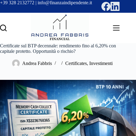
Salta
+39 328 2132772 | info@finanzaindipendente.it
al
contenuto
Certificate sul BTP decennale: rendimento fino al 6,20% con
capitale protetto. Opportunità o rischio?
Andrea Fabbris
Certificates
,
Investimenti