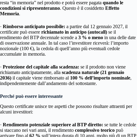
resta “in memoria” nel prodotto e potrà essere pagata
quando le
condizioni si ripresenteranno
. Questo è il cosiddetto
Effetto
Memoria
.
·
Rimborso anticipato possibile:
a partire dal 12 gennaio 2027, il
certificate può essere
richiamato in anticipo (autocall)
se il
rendimento del BTP decennale scende a
3 % o meno
in una delle date
di osservazione annuale. In tal caso l’investitore riceverà: l’importo
nozionale (100 €), la cedola di quell’anno più eventuali cedole
accumulate in memoria.
·
Protezione del capitale alla scadenza:
se il prodotto non viene
richiamato anticipatamente, alla
scadenza naturale (21 gennaio
2036)
il capitale viene rimborsato al
100 % dell’importo nominale
,
indipendentemente dall’andamento del sottostante.
Perché può essere interessante
Questo certificate unisce tre aspetti che possono risultare attraenti per
alcuni investitori:
·
Rendimento potenziale superiore al BTP diretto:
se tutte le cedole
si staccano nei vari anni, il rendimento
complessivo
teorico
può
arrivare fino al
62 %
sull’intera durata di 10 anni, molto più di un BTP