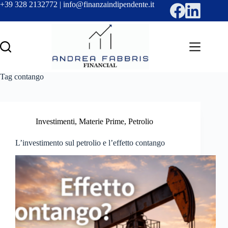
Salta
+39 328 2132772 | info@finanzaindipendente.it
al
contenuto
Tag
contango
Investimenti
,
Materie Prime
,
Petrolio
L’investimento sul petrolio e l’effetto contango