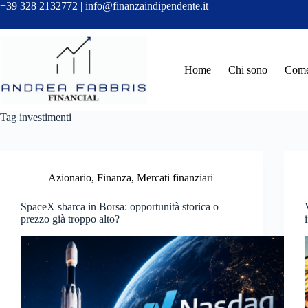
Salta
+39 328 2132772 | info@finanzaindipendente.it
al
contenuto
Home
Chi sono
Come 
Tag
investimenti
Azionario
,
Finanza
,
Mercati finanziari
SpaceX sbarca in Borsa: opportunità storica o
prezzo già troppo alto?