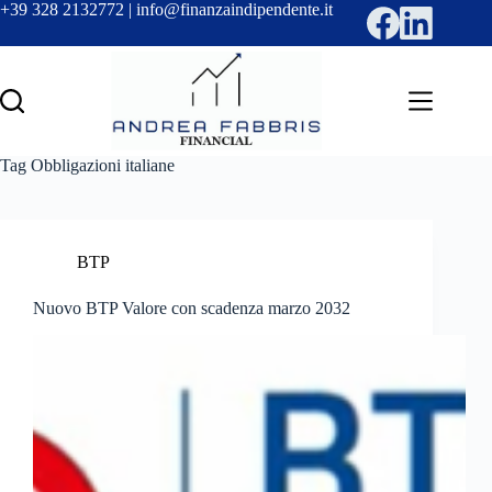
Salta
+39 328 2132772 | info@finanzaindipendente.it
al
contenuto
Tag
Obbligazioni italiane
BTP
Nuovo BTP Valore con scadenza marzo 2032