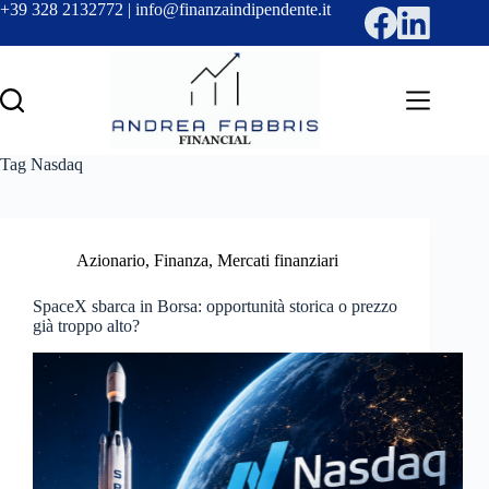
Salta
+39 328 2132772 | info@finanzaindipendente.it
al
contenuto
Tag
Nasdaq
Azionario
,
Finanza
,
Mercati finanziari
SpaceX sbarca in Borsa: opportunità storica o prezzo
già troppo alto?